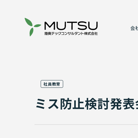
会
代表あいさ
建設コンサ
事業所案内
情報システ
社員教育
表彰実績
実績紹介
ミス防止検討発表