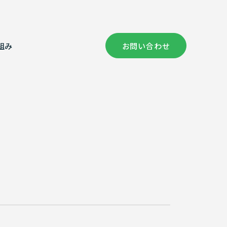
組み
お問い合わせ
社概要
償コンサルタント部門
健康経営の取り組み
証情報
次元計測