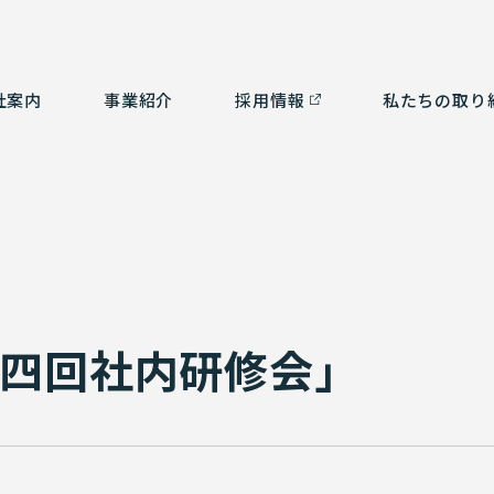
社案内
事業紹介
採⽤情報
私たちの取り
つ
ルタント部門
社会貢献活動
経営理念
測量部門
SDGsの取り組み
会
補
ム部門
沿革
環境計画
認
3
有資格者一覧
第四回社内研修会」