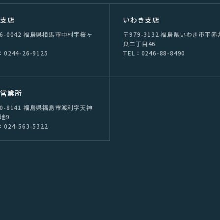
双⽀店
いわき支店
76-0042 福島県相⾺市中村字桜ヶ
〒979-3132 福島県いわき市平⾚
良⼆丁⽬46
：0244-26-9125
TEL：0246-88-8490
島営業所
60-8141 福島県福島市渡利字天神
番地9
：024-563-5322