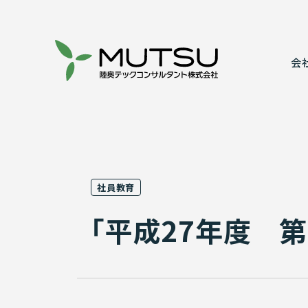
会
代表あいさ
建設コンサ
事業所案内
情報システ
社員教育
表彰実績
実績紹介
「平成27年度 