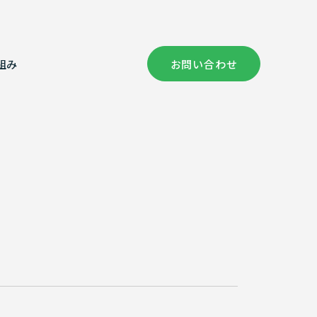
組み
お問い合わせ
社概要
償コンサルタント部門
健康経営の取り組み
証情報
次元計測