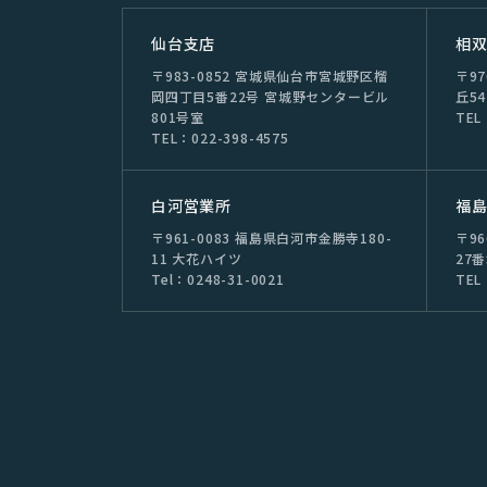
仙台⽀店
相
〒983-0852 宮城県仙台市宮城野区榴
〒9
岡四丁目5番22号 宮城野センタービル
丘54
801号室
TEL
TEL：022-398-4575
⽩河営業所
福
〒961-0083 福島県白河市金勝寺180-
〒9
11 大花ハイツ
27
Tel：0248-31-0021
TEL