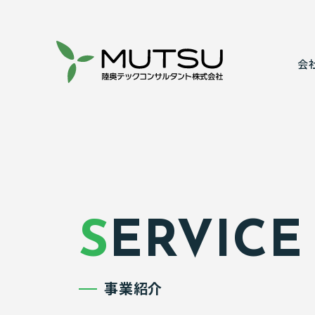
会
代表あいさ
建設コンサ
事業所案内
情報システ
表彰実績
実績紹介
SERVICE
事業紹介