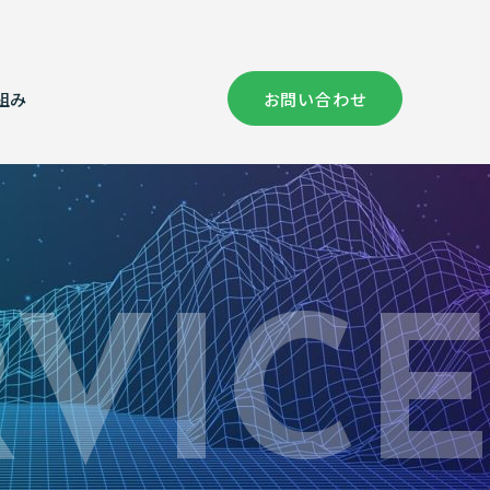
組み
お問い合わせ
社概要
償コンサルタント部門
健康経営の取り組み
証情報
次元計測
RVIC