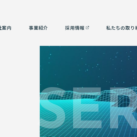
社案内
事業紹介
採⽤情報
私たちの取り
つ
ルタント部門
社会貢献活動
経営理念
測量部門
SDGsの取り組み
会
補
ム部門
沿革
環境計画
認
3
SE
有資格者一覧