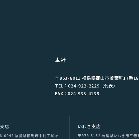
本社
〒963-8011 福島県郡⼭市若葉町17番1
TEL：024-922-2229（代表）
FAX：024-933-4138
双⽀店
いわき支店
76-0042 福島県相⾺市中村字桜ヶ
〒979-3132 福島県いわき市平⾚