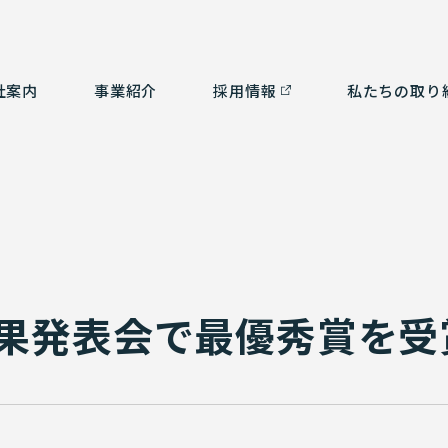
社案内
事業紹介
採⽤情報
私たちの取り
つ
ルタント部門
社会貢献活動
経営理念
測量部門
SDGsの取り組み
会
補
ム部門
沿革
環境計画
認
3
有資格者一覧
果発表会で最優秀賞を受