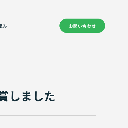
組み
お問い合わせ
社概要
償コンサルタント部門
健康経営の取り組み
証情報
次元計測
賞しました