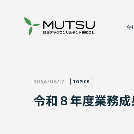
会
代表あいさ
建設コンサ
事業所案内
情報システ
TOPICS
2026/06/17
表彰実績
実績紹介
令和８年度業務成