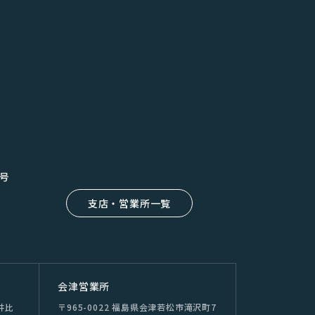
8号
支店・営業所一覧
会津営業所
井⽐
〒965-0022 福島県会津若松市滝沢町7