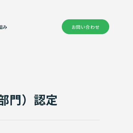
組み
お問い合わせ
社概要
償コンサルタント部門
健康経営の取り組み
証情報
次元計測
部門）認定