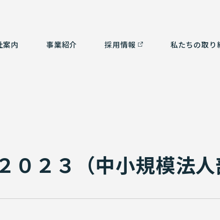
社案内
事業紹介
採⽤情報
私たちの取り
つ
ルタント部門
社会貢献活動
経営理念
測量部門
SDGsの取り組み
会
補
ム部門
沿革
環境計画
認
3
有資格者一覧
２０２３（中小規模法人