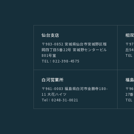
仙台⽀店
相
〒983-0852 宮城県仙台市宮城野区榴
〒9
岡四丁目5番22号 宮城野センタービル
丘54
801号室
TEL
TEL：022-398-4575
⽩河営業所
福
〒961-0083 福島県白河市金勝寺180-
〒9
11 大花ハイツ
27
Tel：0248-31-0021
TEL