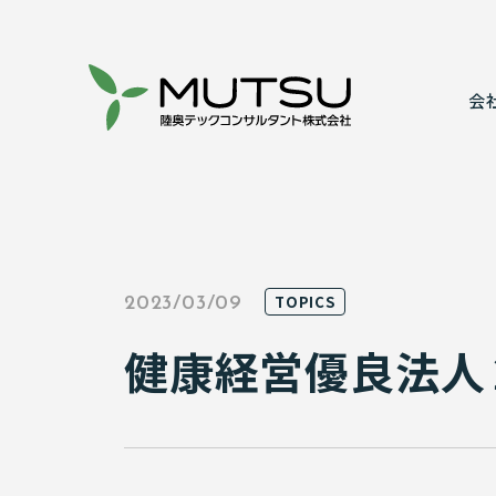
会
代表あいさ
建設コンサ
事業所案内
情報システ
TOPICS
2023/03/09
表彰実績
実績紹介
健康経営優良法人