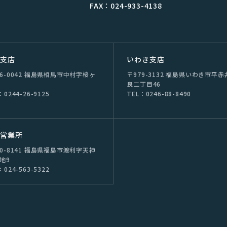
FAX：024-933-4138
双⽀店
いわき支店
76-0042 福島県相⾺市中村字桜ヶ
〒979-3132 福島県いわき市平⾚
良⼆丁⽬46
：0244-26-9125
TEL：0246-88-8490
島営業所
60-8141 福島県福島市渡利字天神
番地9
：024-563-5322