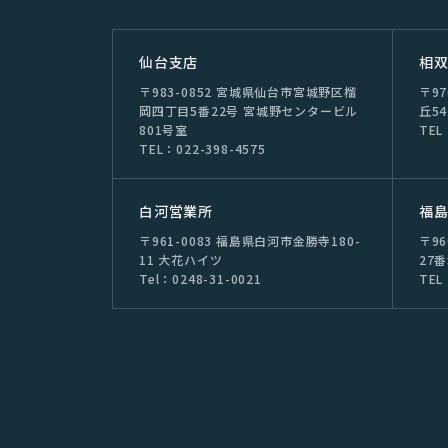
仙台⽀店
相
〒983-0852 宮城県仙台市宮城野区榴
〒9
岡四丁目5番22号 宮城野センタービル
丘54
801号室
TEL
TEL：022-398-4575
⽩河営業所
福
〒961-0083 福島県白河市金勝寺180-
〒9
11 大花ハイツ
27
Tel：0248-31-0021
TEL