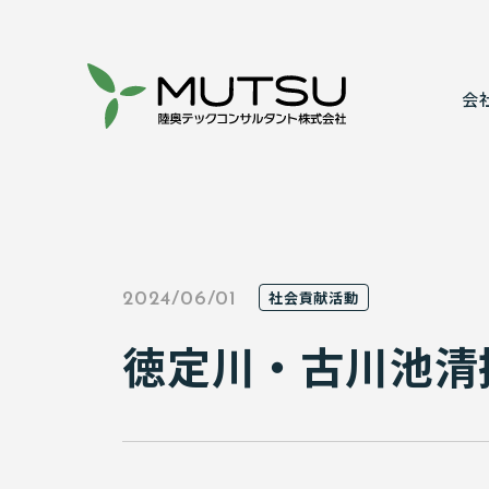
会
代表あいさ
建設コンサ
事業所案内
情報システ
社会貢献活動
2024/06/01
表彰実績
実績紹介
徳定川・古川池清