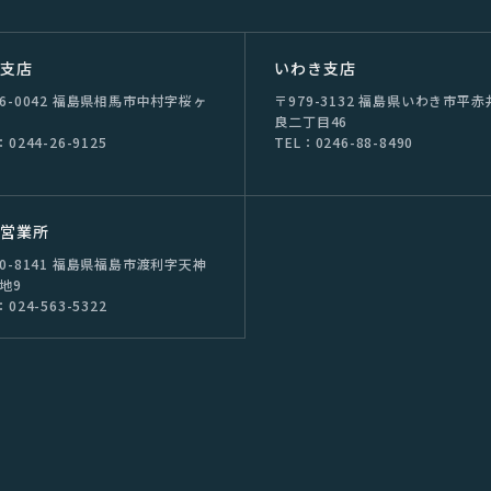
双⽀店
いわき支店
76-0042 福島県相⾺市中村字桜ヶ
〒979-3132 福島県いわき市平⾚
良⼆丁⽬46
：0244-26-9125
TEL：0246-88-8490
島営業所
60-8141 福島県福島市渡利字天神
番地9
：024-563-5322