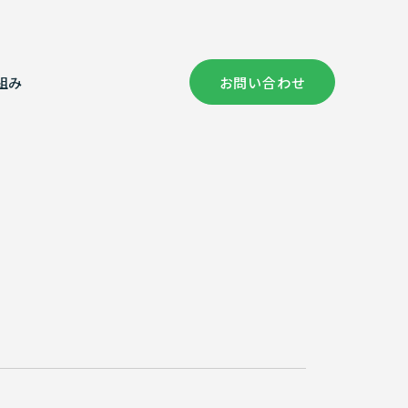
組み
お問い合わせ
社概要
償コンサルタント部門
健康経営の取り組み
証情報
次元計測