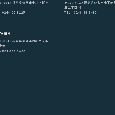
76-0042 福島県相⾺市中村字桜ヶ
〒979-3132 福島県いわき市平⾚
良⼆丁⽬46
：0244-26-9125
TEL：0246-88-8490
島営業所
60-8141 福島県福島市渡利字天神
番地9
：024-563-5322