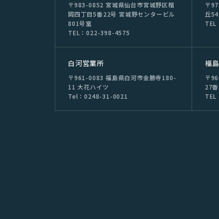
〒983-0852 宮城県仙台市宮城野区榴
〒9
岡四丁目5番22号 宮城野センタービル
丘54
801号室
TEL
TEL：022-398-4575
⽩河営業所
福
〒961-0083 福島県白河市金勝寺180-
〒9
11 大花ハイツ
27
Tel：0248-31-0021
TEL