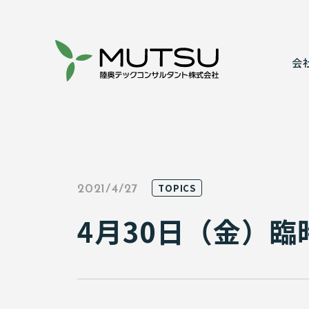
会
代表あいさ
建設コンサ
事業所案内
情報システ
TOPICS
2021/4/27
表彰実績
実績紹介
4月30日（金）