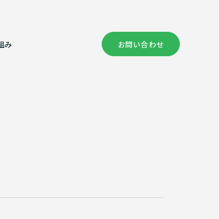
組み
お問い合わせ
社概要
償コンサルタント部門
健康経営の取り組み
証情報
次元計測