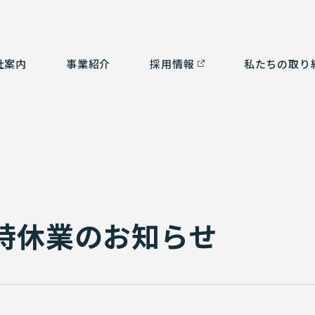
社案内
事業紹介
採⽤情報
私たちの取り
つ
ルタント部門
社会貢献活動
経営理念
測量部門
SDGsの取り組み
会
補
ム部門
沿革
環境計画
認
3
有資格者一覧
臨時休業のお知らせ