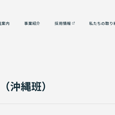
社案内
事業紹介
採⽤情報
私たちの取り
つ
ルタント部門
社会貢献活動
経営理念
測量部門
SDGsの取り組み
会
補
ム部門
沿革
環境計画
認
3
有資格者一覧
行（沖縄班）