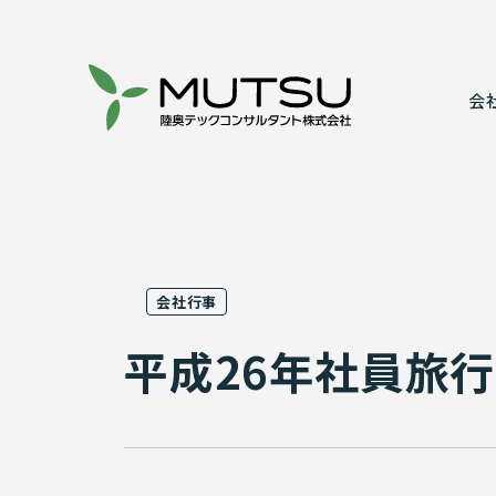
会
代表あいさ
建設コンサ
事業所案内
情報システ
会社行事
表彰実績
実績紹介
平成26年社員旅