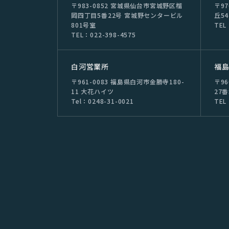
〒983-0852 宮城県仙台市宮城野区榴
〒9
岡四丁目5番22号 宮城野センタービル
丘54
801号室
TEL
TEL：022-398-4575
⽩河営業所
福
〒961-0083 福島県白河市金勝寺180-
〒9
11 大花ハイツ
27
Tel：0248-31-0021
TEL