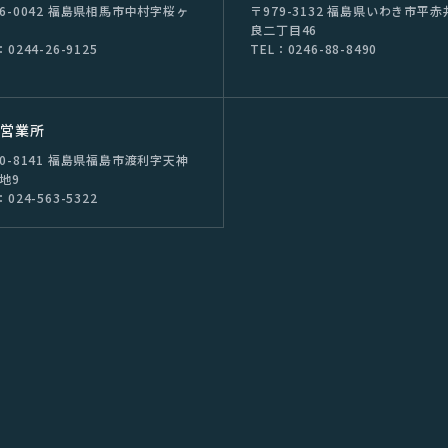
76-0042 福島県相⾺市中村字桜ヶ
〒979-3132 福島県いわき市平⾚
良⼆丁⽬46
：0244-26-9125
TEL：0246-88-8490
島営業所
60-8141 福島県福島市渡利字天神
番地9
：024-563-5322