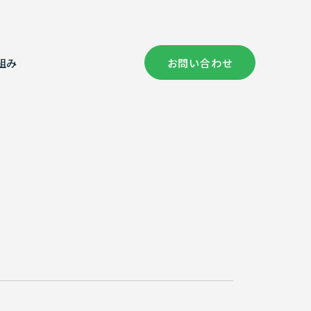
組み
お問い合わせ
社概要
償コンサルタント部門
健康経営の取り組み
証情報
次元計測