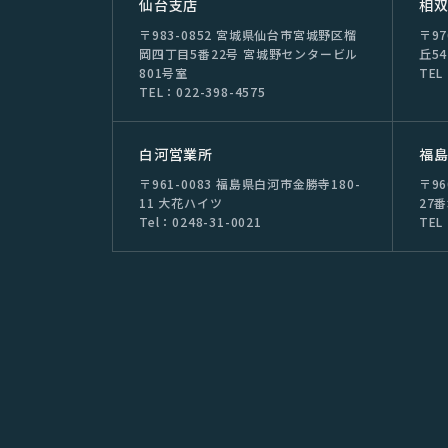
仙台⽀店
相
〒983-0852 宮城県仙台市宮城野区榴
〒9
岡四丁目5番22号 宮城野センタービル
丘54
801号室
TEL
TEL：022-398-4575
⽩河営業所
福
〒961-0083 福島県白河市金勝寺180-
〒9
11 大花ハイツ
27
Tel：0248-31-0021
TEL