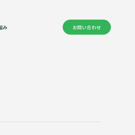
組み
お問い合わせ
社概要
償コンサルタント部門
健康経営の取り組み
証情報
次元計測