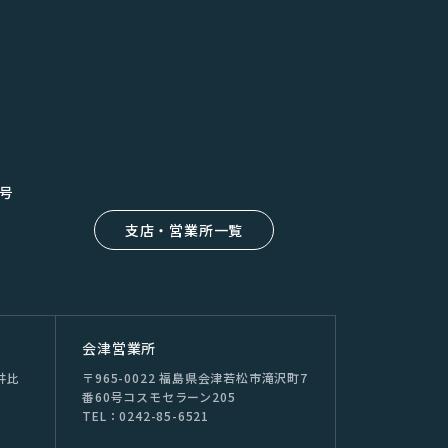
8号
支店・営業所一覧
会津営業所
井⽐
〒965-0022 福島県会津若松市滝沢町7
番60号コスモセラーン205
TEL：0242-85-6521