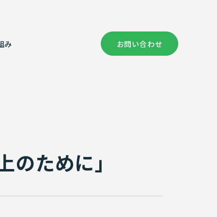
組み
お問い合わせ
社概要
償コンサルタント部門
健康経営の取り組み
証情報
次元計測
上のために」