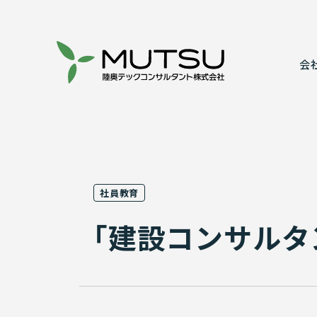
会
代表あいさ
建設コンサ
事業所案内
情報システ
社員教育
表彰実績
実績紹介
「建設コンサルタ