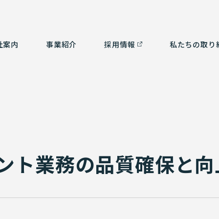
社案内
事業紹介
採⽤情報
私たちの取り
つ
ルタント部門
社会貢献活動
経営理念
測量部門
SDGsの取り組み
会
補
ム部門
沿革
環境計画
認
3
有資格者一覧
ント業務の品質確保と向