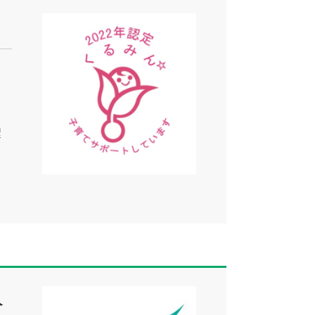
し
ま
の
環
て
あ
人