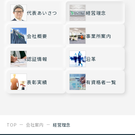
代表あいさつ
経営理念
会社概要
事業所案内
認証情報
沿革
表彰実績
有資格者一覧
TOP
会社案内
経営理念