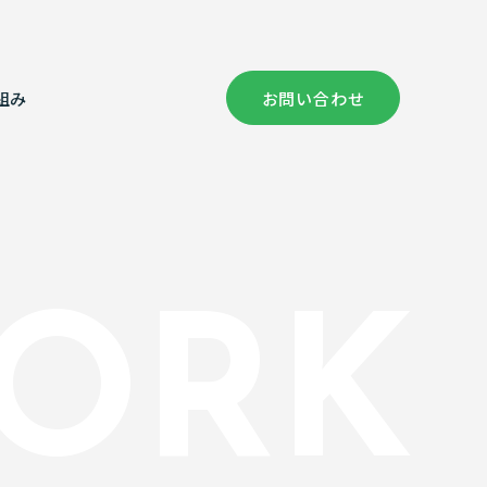
組み
お問い合わせ
社概要
償コンサルタント部門
健康経営の取り組み
証情報
次元計測
ORK