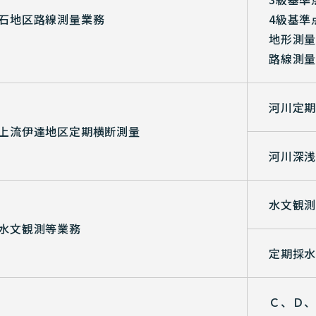
石地区路線測量業務
4級基準
地形測量 
路線測量 
河川定期
上流伊達地区定期横断測量
河川深浅
水文観
水文観測等業務
定期採
Ｃ、Ｄ、