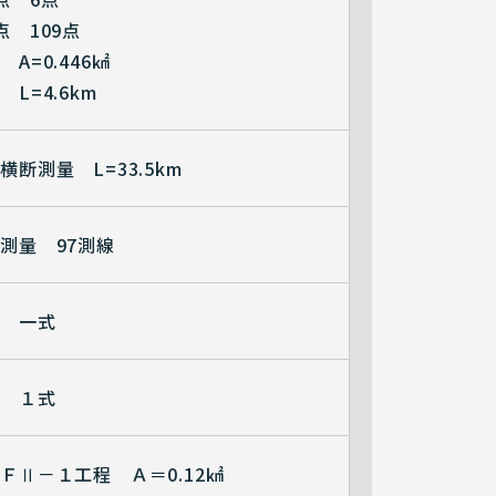
点 109点
A=0.446㎢
L=4.6km
横断測量 L=33.5km
測量 97測線
測 一式
水 １式
ＦⅡ－１工程 Ａ＝0.12㎢