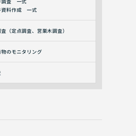
件調査 一式
件資料作成 一式
調査（定点調査、営巣木調査）
植物のモニタリング
査