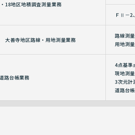
7・18地区地積調査測量業務
ＦⅡ－2
路線測量 
号 大善寺地区路線・用地測量業務
用地測量 
4点基準
現地測量(
道路台帳業務
3次元計測
道路台帳作