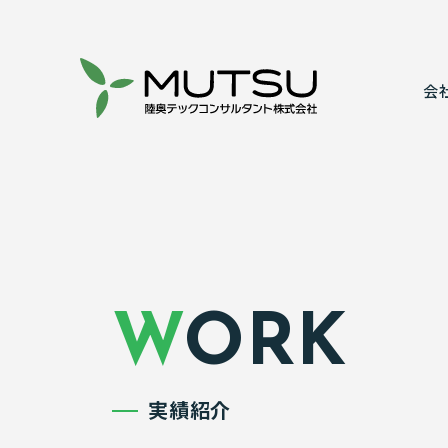
会
代表あいさ
建設コンサ
事業所案内
情報システ
表彰実績
実績紹介
WORK
実績紹介