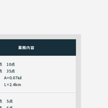
業務内容
点 10点
点 35点
A=0.07㎢
L=2.4km
点 5点
点 6点