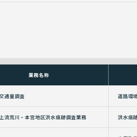
業務名称
交通量調査
道路環
上流荒川・本宮地区洪水痕跡調査業務
洪水痕跡