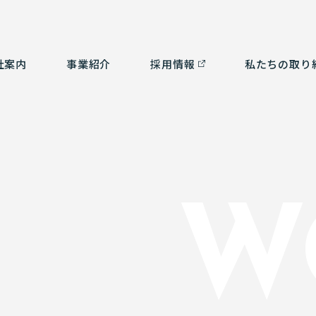
社案内
事業紹介
採⽤情報
私たちの取り
つ
ルタント部門
社会貢献活動
経営理念
測量部門
SDGsの取り組み
会
補
ム部門
沿革
環境計画
認
3
W
有資格者一覧