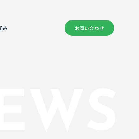
組み
お問い合わせ
社概要
償コンサルタント部門
健康経営の取り組み
証情報
次元計測
EWS