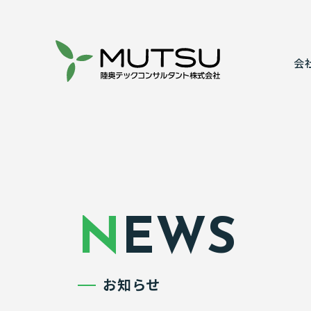
会
代表あいさ
建設コンサ
事業所案内
情報システ
表彰実績
実績紹介
NEWS
お知らせ