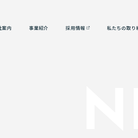
社案内
事業紹介
採⽤情報
私たちの取り
つ
ルタント部門
社会貢献活動
経営理念
測量部門
SDGsの取り組み
会
補
ム部門
沿革
環境計画
認
3
N
有資格者一覧