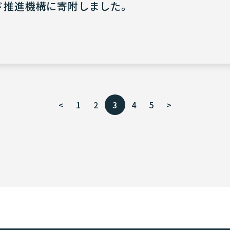
－ド推進機構に寄附しました。
<
1
2
3
4
5
>