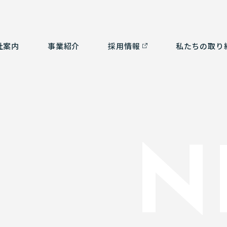
社案内
事業紹介
採⽤情報
私たちの取り
つ
ルタント部門
社会貢献活動
経営理念
測量部門
SDGsの取り組み
会
補
ム部門
沿革
環境計画
認
3
N
有資格者一覧