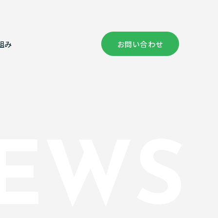
組み
お問い合わせ
社概要
償コンサルタント部門
健康経営の取り組み
証情報
次元計測
EWS