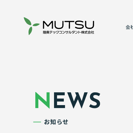
会
代表あいさ
建設コンサ
事業所案内
情報システ
表彰実績
実績紹介
NEWS
お知らせ